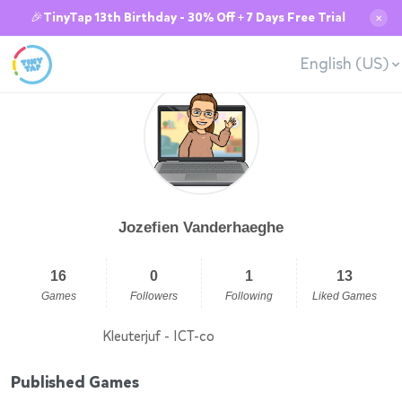
🎉TinyTap 13th Birthday - 30% Off + 7 Days Free Trial
✕
English (US)
Jozefien Vanderhaeghe
16
0
1
13
Games
Followers
Following
Liked Games
Kleuterjuf - ICT-co
Published Games