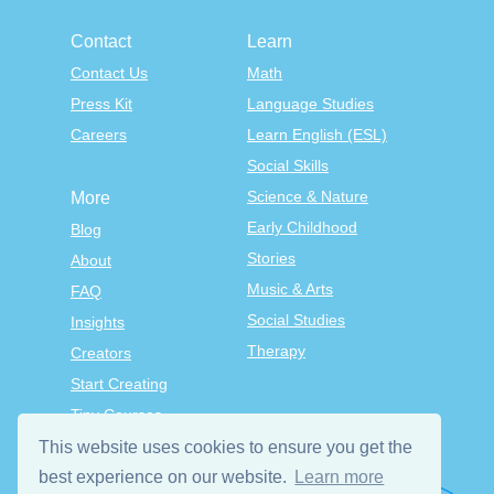
Contact
Learn
Contact Us
Math
Press Kit
Language Studies
Careers
Learn English (ESL)
Social Skills
Science & Nature
More
Early Childhood
Blog
Stories
About
Music & Arts
FAQ
Social Studies
Insights
Therapy
Creators
Start Creating
Tiny Courses
TinyTap Premium
This website uses cookies to ensure you get the
best experience on our website.
Learn more
Terms & Conditions