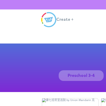
Create
+
Preschool 3-4