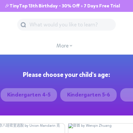
🎉TinyTap 13th Birthday - 30% Off + 7 Days Free Trial
More
Please choose your child's age:
Kindergarten 4-5
Kindergarten 5-6