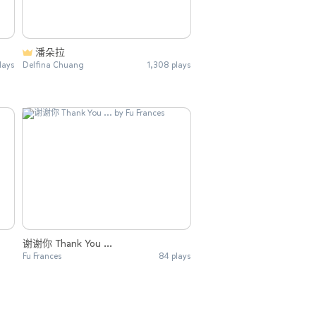
潘朵拉
lays
Delfina Chuang
1,308 plays
谢谢你 Thank You ...
Fu Frances
84 plays