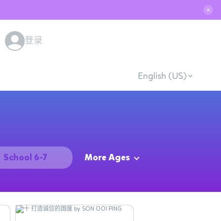
✕
登录
English (US)
School 6-7
More Ages