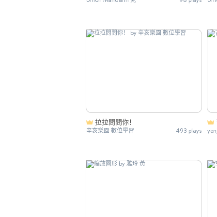
拉拉問問你！
辛亥樂園 數位學習
493 plays
yen