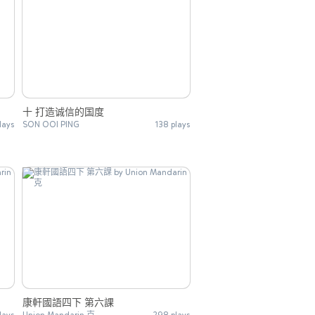
十 打造诚信的国度
lays
SON OOI PING
138 plays
康軒國語四下 第六課
lays
Union Mandarin 克
298 plays