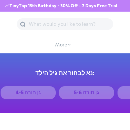
🎉TinyTap 13th Birthday - 30% Off + 7 Days Free Trial
More
נא לבחור את גיל הילד:
גן חובה 5-6
גן חובה 4-5