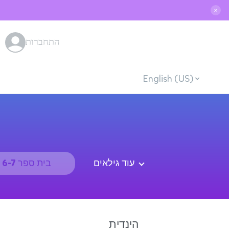
✕
התחברות
English (US)
עוד גילאים
בית ספר 6-7
הינדית