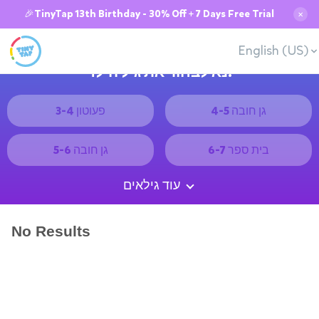
🎉TinyTap 13th Birthday - 30% Off + 7 Days Free Trial
✕
English (US)
נא לבחור את גיל הילד:
גן חובה 4-5
פעוטון 3-4
בית ספר 6-7
גן חובה 5-6
עוד גילאים
No Results