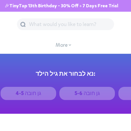
🎉TinyTap 13th Birthday - 30% Off + 7 Days Free Trial
More
נא לבחור את גיל הילד:
גן חובה 5-6
גן חובה 4-5