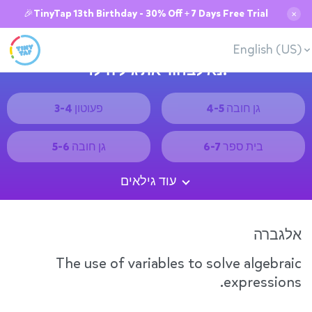
🎉TinyTap 13th Birthday - 30% Off + 7 Days Free Trial
✕
English (US)
נא לבחור את גיל הילד:
גן חובה 4-5
פעוטון 3-4
בית ספר 6-7
גן חובה 5-6
עוד גילאים
אלגברה
The use of variables to solve algebraic
expressions.