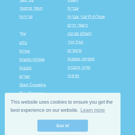
עברית
חומר פרסומי
אנגלית לדוברי עברית
קריירות
כישורי חיים
העולם סביבנו
עוד
הגיל הרך
בלוג
סיפורים
אודות
מוסיקה ואמנות
שאלות נפוצות
מדעי החברה
תובנות
תרפיה
יוצרים
Start Creating
Tiny Courses
טייני טאפ פרימיום
This website uses cookies to ensure you get the
תנאי השימוש
best experience on our website.
Learn more
הצהרת פרטיות
Got it!