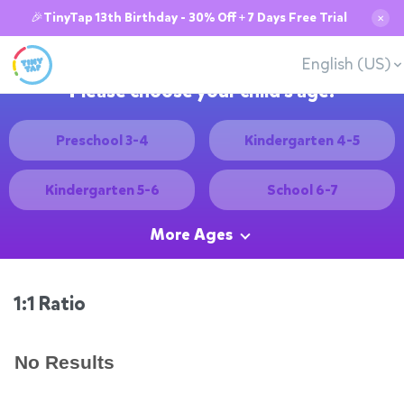
🎉TinyTap 13th Birthday - 30% Off + 7 Days Free Trial
✕
English (US)
Please choose your child's age:
Preschool 3-4
Kindergarten 4-5
Kindergarten 5-6
School 6-7
More Ages
1:1 Ratio
No Results