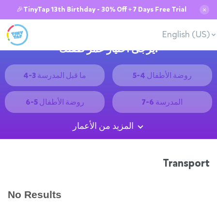
🎉TinyTap 13th Birthday - 30% Off + 7 Days Free Trial
✕
English (US)
يُرجى اختيار عمر طفلك:
روضة الأطفال 4-5
ما قبل المدرسة 3-4
المدرسة 6-7
روضة الأطفال 5-6
المزيد من الأعمار
Transport
No Results