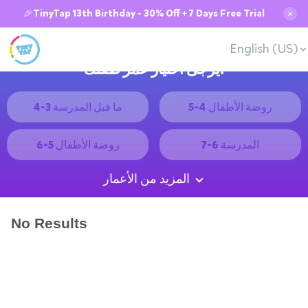
🎉TinyTap 13th Birthday - 30% Off + 7 Days Free Trial
✕
English (US)
يُرجى اختيار عمر طفلك:
روضة الأطفال 4-5
ما قبل المدرسة 3-4
المدرسة 6-7
روضة الأطفال 5-6
المزيد من الأعمار
No Results