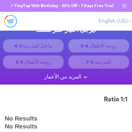
🎉TinyTap 13th Birthday - 30% Off + 7 Days Free Trial
✕
English (US)
يُرجى اختيار عمر طفلك:
روضة الأطفال 4-5
ما قبل المدرسة 3-4
المدرسة 6-7
روضة الأطفال 5-6
المزيد من الأعمار
1:1 Ratio
No Results
No Results