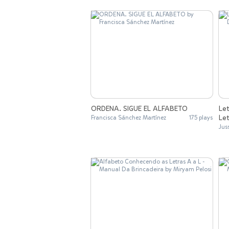
ORDENA. SIGUE EL ALFABETO
Let
Let
Francisca Sánchez Martínez
175 plays
Jus