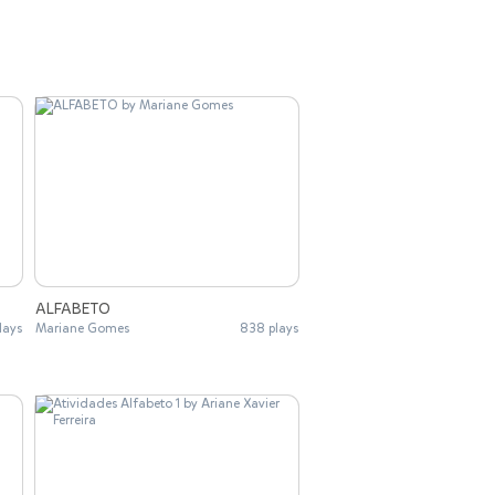
ALFABETO
lays
Mariane Gomes
838 plays