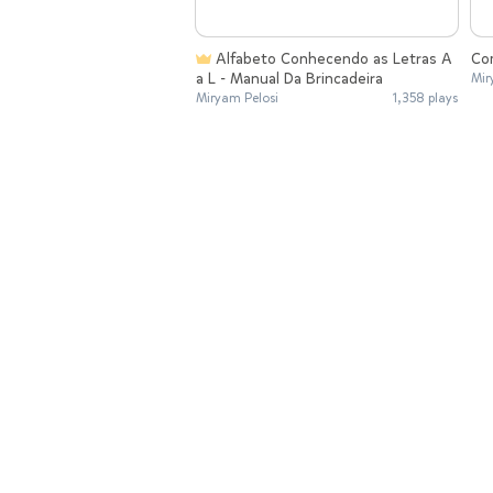
Alfabeto Conhecendo as Letras A
Co
a L - Manual Da Brincadeira
Mir
Miryam Pelosi
1,358 plays