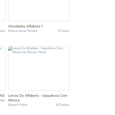
Atividades Alfabeto 1
lays
Ariane Xavier Ferreira
121 plays
AIS
Letras Do Alfabeto - Sequência Com
Música
lays
Miryam Pelosi
403 plays