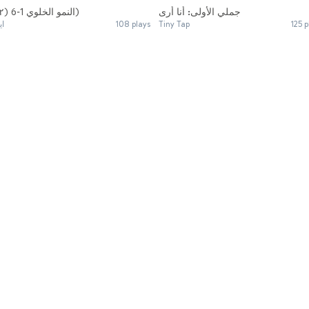
جملي الأولى: أنا أرى
النمو الخلوي 1-6 (٢)
اي
108 plays
Tiny Tap
125 p