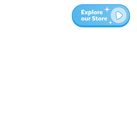
More
Blog
Native)
About