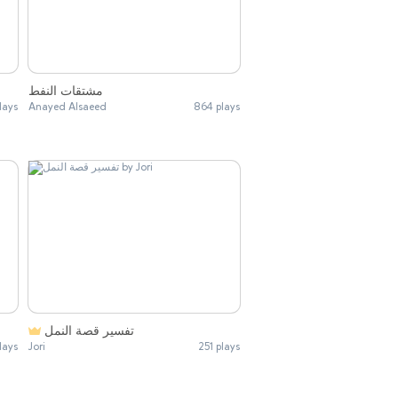
مشتقات النفط
lays
Anayed Alsaeed
864 plays
تفسير قصة النمل
lays
Jori
251 plays