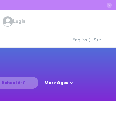
✕
Login
English (US)
School 6-7
More Ages