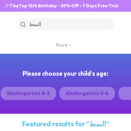
🎉TinyTap 13th Birthday - 30% Off + 7 Days Free Trial
More
Please choose your child's age:
Kindergarten 4-5
Kindergarten 5-6
Featured results for
"النمط"