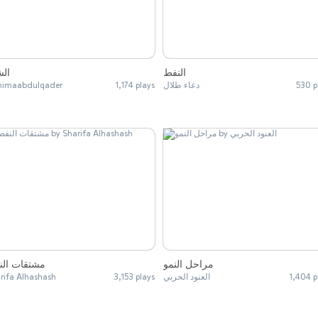
النفط
الش
himaabdulqader
1,174 plays
دعاء طلال
530 p
مراحل النمو
مشتقات الن
rifa Alhashash
3,153 plays
العنود الحربي
1,404 p