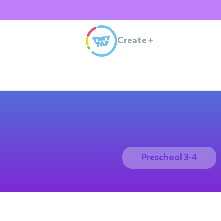
Create
+
Preschool 3-4