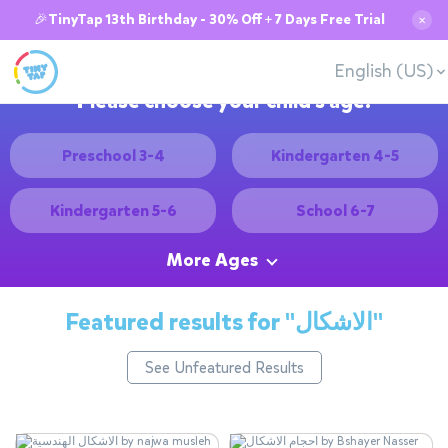
🎉TinyTap 13th Birthday - 30% Off + 7 Days Free Trial
✕
English (US)
Please choose your child's age:
Preschool 3-4
Kindergarten 4-5
Kindergarten 5-6
School 6-7
More Ages
Featured results for
"الاشكال"
See Unfeatured Results