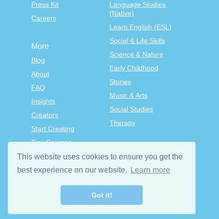
Press Kit
Language Studies
(Native)
Careers
Learn English (ESL)
Social & Life Skills
More
Science & Nature
Blog
Early Childhood
About
Stories
FAQ
Music & Arts
Insights
Social Studies
Creators
Therapy
Start Creating
Tiny Courses
TinyTap Premium
This website uses cookies to ensure you get the
best experience on our website.
Learn more
Terms & Conditions
Privacy Policy
Got it!