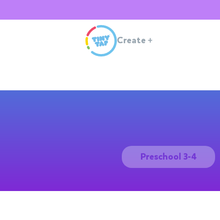
Create
+
Preschool 3-4