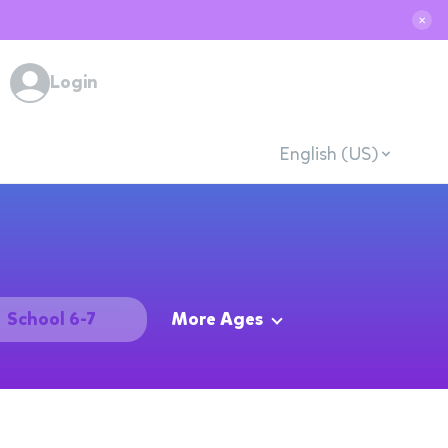
✕
Login
English (US)
School 6-7
More Ages