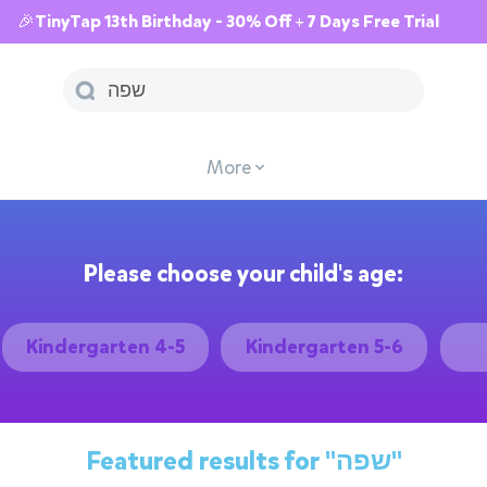
🎉TinyTap 13th Birthday - 30% Off + 7 Days Free Trial
More
Please choose your child's age:
Kindergarten 4-5
Kindergarten 5-6
Featured results for
"שפה"