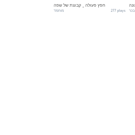
נה
חפץ פעולה _ קבוצת של שפה
מוחמד
277 plays
בכר