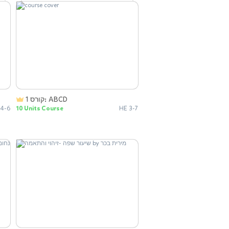
קורס 1: ABCD
 4-6
10 Units Course
HE 3-7