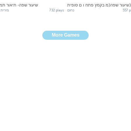
שיעור שפה(מ בקמץ פתח ו ם סופית)
שיעור שפה- תיאור תמו
מירית 
732 plays
נחום
557 p
More Games