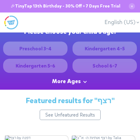
🎉TinyTap 13th Birthday - 30% Off + 7 Days Free Trial
✕
English (US)
Please choose your child's age:
Preschool 3-4
Kindergarten 4-5
Kindergarten 5-6
School 6-7
More Ages
Featured results for
"רצף"
See Unfeatured Results