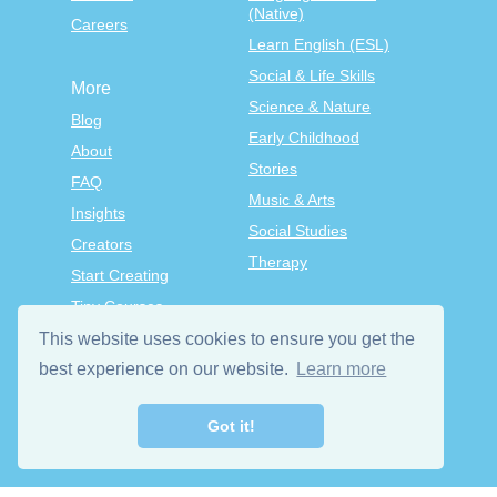
(Native)
Careers
Learn English (ESL)
Social & Life Skills
More
Science & Nature
Blog
Early Childhood
About
Stories
FAQ
Music & Arts
Insights
Social Studies
Creators
Therapy
Start Creating
Tiny Courses
TinyTap Premium
This website uses cookies to ensure you get the
best experience on our website.
Learn more
Terms & Conditions
Privacy Policy
Got it!