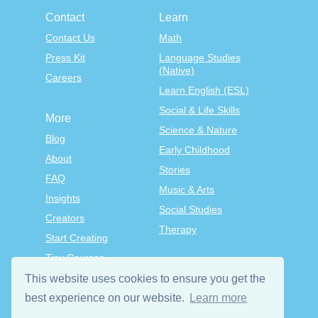
Contact
Learn
Contact Us
Math
Press Kit
Language Studies
(Native)
Careers
Learn English (ESL)
Social & Life Skills
More
Science & Nature
Blog
Early Childhood
About
Stories
FAQ
Music & Arts
Insights
Social Studies
Creators
Therapy
Start Creating
Tiny Courses
TinyTap Premium
This website uses cookies to ensure you get the
best experience on our website.
Learn more
Terms & Conditions
Privacy Policy