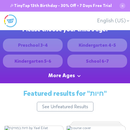
🎉TinyTap 13th Birthday - 30% Off + 7 Days Free Trial
✕
English (US)
Please choose your child's age:
Preschool 3-4
Kindergarten 4-5
Kindergarten 5-6
School 6-7
More Ages
Featured results for
"חיות"
See Unfeatured Results