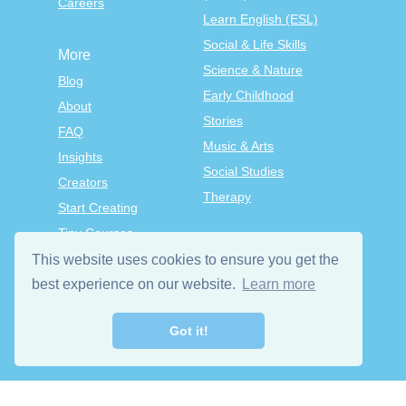
Careers
Learn English (ESL)
Social & Life Skills
More
Science & Nature
Blog
Early Childhood
About
Stories
FAQ
Music & Arts
Insights
Social Studies
Creators
Therapy
Start Creating
Tiny Courses
TinyTap Premium
This website uses cookies to ensure you get the
best experience on our website.
Learn more
Terms & Conditions
Privacy Policy
Got it!