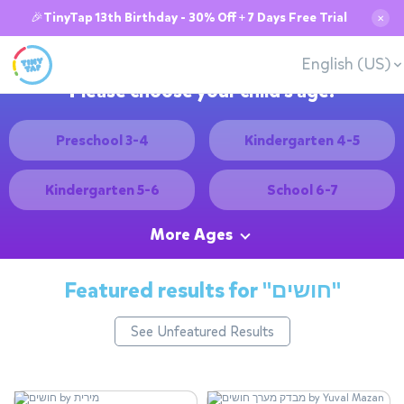
🎉TinyTap 13th Birthday - 30% Off + 7 Days Free Trial
✕
English (US)
Please choose your child's age:
Preschool 3-4
Kindergarten 4-5
Kindergarten 5-6
School 6-7
More Ages
Featured results for
"חושים"
See Unfeatured Results