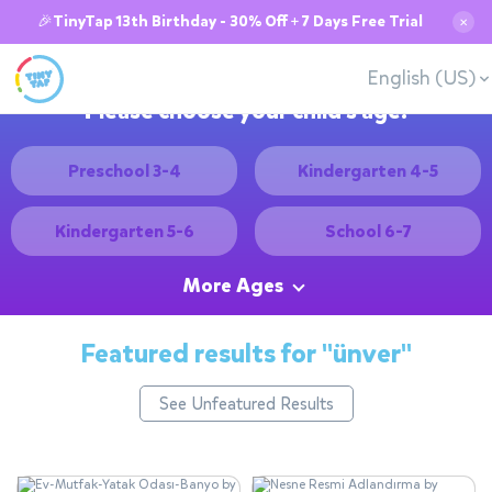
🎉TinyTap 13th Birthday - 30% Off + 7 Days Free Trial
✕
English (US)
Please choose your child's age:
Preschool 3-4
Kindergarten 4-5
Kindergarten 5-6
School 6-7
More Ages
Featured results for
"ünver"
See Unfeatured Results