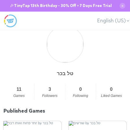
🎉TinyTap 13th Birthday - 30% Off + 7 Days Free Trial
✕
English (US)
טל בכר
11
3
0
0
Games
Followers
Following
Liked Games
Published Games