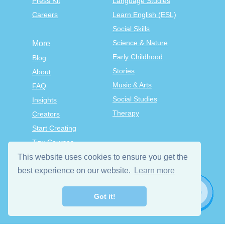
Press Kit
Language Studies
Careers
Learn English (ESL)
Social Skills
Science & Nature
More
Early Childhood
Blog
Stories
About
Music & Arts
FAQ
Social Studies
Insights
Therapy
Creators
Start Creating
Tiny Courses
TinyTap Premium
This website uses cookies to ensure you get the
best experience on our website.
Terms & Conditions
Learn more
Privacy Policy
Got it!