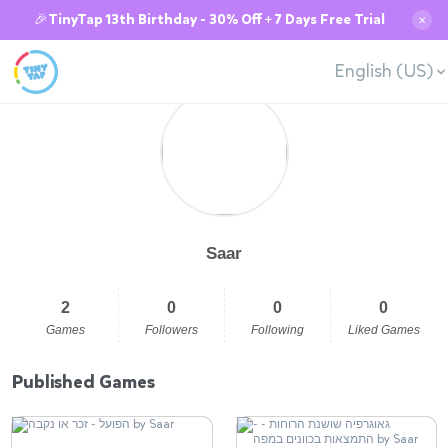
🎉TinyTap 13th Birthday - 30% Off + 7 Days Free Trial
✕
English (US)
Saar
2
0
0
0
Games
Followers
Following
Liked Games
Published Games