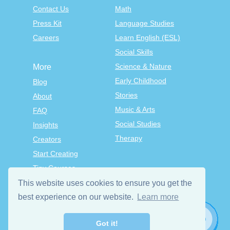
Contact Us
Math
Press Kit
Language Studies
Careers
Learn English (ESL)
Social Skills
Science & Nature
More
Early Childhood
Blog
Stories
About
Music & Arts
FAQ
Social Studies
Insights
Therapy
Creators
Start Creating
Tiny Courses
TinyTap Premium
This website uses cookies to ensure you get the
best experience on our website.
Terms & Conditions
Learn more
Privacy Policy
Got it!