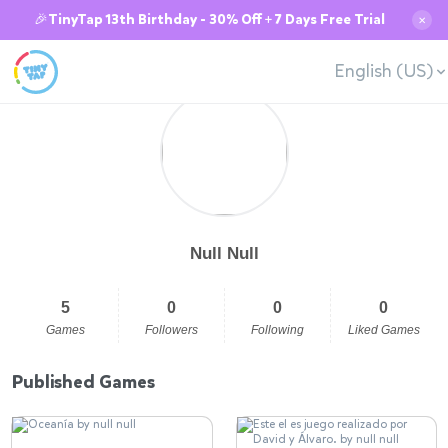
🎉TinyTap 13th Birthday - 30% Off + 7 Days Free Trial
✕
English (US)
Null Null
5
0
0
0
Games
Followers
Following
Liked Games
Published Games