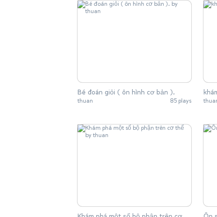
Bé đoán giỏi ( ôn hình cơ bản ).
khá
thuan
85 plays
thua
Khám phá một số bộ phận trên cơ
Ôn s