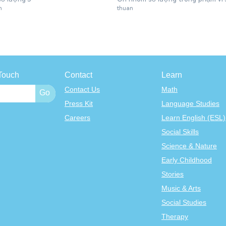
n
thuan
Touch
Contact
Learn
Contact Us
Math
Press Kit
Language Studies
Careers
Learn English (ESL)
Social Skills
Science & Nature
Early Childhood
Stories
Music & Arts
Social Studies
Therapy