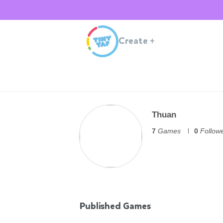
Create
+
Thuan
7
Games
0
Follow
Published Games