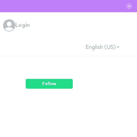
✕
Login
English (US)
Follow