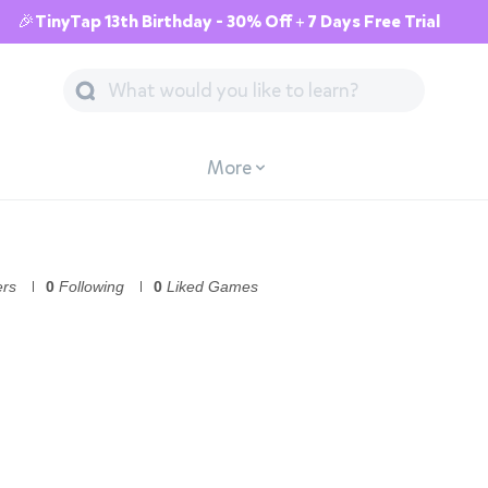
🎉TinyTap 13th Birthday - 30% Off + 7 Days Free Trial
More
ers
0
Following
0
Liked Games