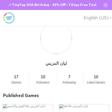
🎉TinyTap 13th Birthday - 30% Off + 7 Days Free Trial
✕
English (US)
ليان المزيني
17
10
7
10
Games
Followers
Following
Liked Games
Published Games