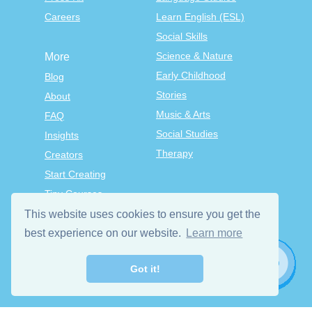
Careers
Learn English (ESL)
Social Skills
Science & Nature
More
Early Childhood
Blog
Stories
About
Music & Arts
FAQ
Social Studies
Insights
Therapy
Creators
Start Creating
Tiny Courses
TinyTap Premium
This website uses cookies to ensure you get the
best experience on our website.
Learn more
Terms & Conditions
Privacy Policy
Got it!