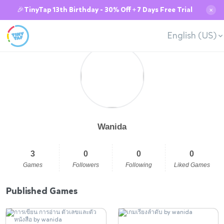
🎉TinyTap 13th Birthday - 30% Off + 7 Days Free Trial
✕
English (US)
Wanida
3
0
0
0
Games
Followers
Following
Liked Games
Published Games