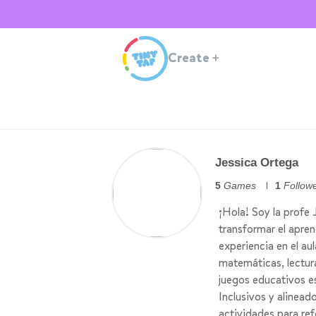
Create
+
Jessica Ortega
5
Games
1
Follow
¡Hola! Soy la profe
transformar el apre
experiencia en el au
matemáticas, lectur
juegos educativos es
Inclusivos y alineado
actividades para ref