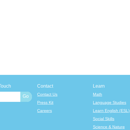
Touch
Contact
Learn
Contact Us
Math
Press Kit
Language Studies
Careers
Learn English (ESL)
Social Skills
Science & Nature