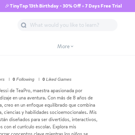
🎉TinyTap 13th Birthday - 30% Off + 7 Days Free Trial
More
ers
0
Following
0
Liked Games
 Jessi de TeaPro, maestra apasionada por
ndizaje en una aventura. Con más de 8 años de
la, creo en un enfoque equilibrado que combina
a, ciencias y habilidades socioemocionales. Mis
tán diseñados para ser divertidos, interactivos,
s con el currículo escolar. Explora mis
orzar conceptos clave mientras los niños se