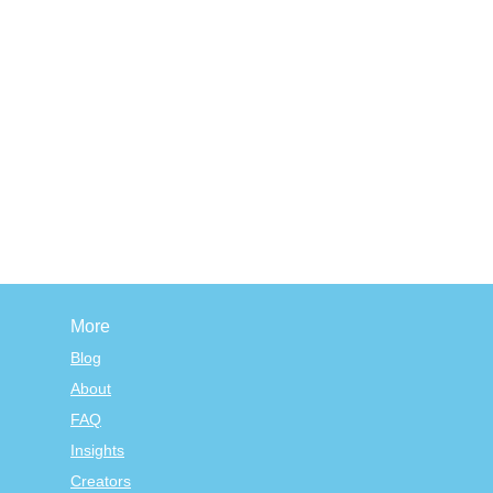
More
Blog
About
FAQ
Insights
Creators