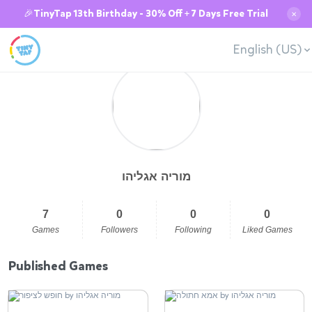
🎉TinyTap 13th Birthday - 30% Off + 7 Days Free Trial
✕
English (US)
מוריה אגליהו
7
0
0
0
Games
Followers
Following
Liked Games
Published Games