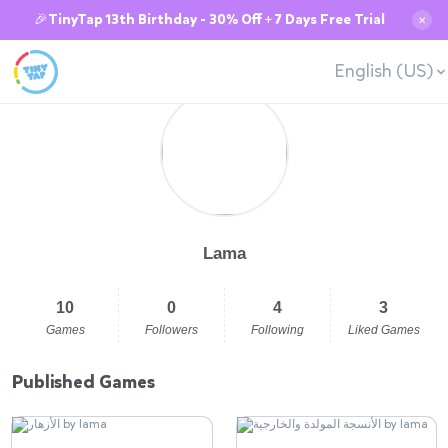
🎉TinyTap 13th Birthday - 30% Off + 7 Days Free Trial
✕
English (US)
Lama
10
0
4
3
Games
Followers
Following
Liked Games
Published Games