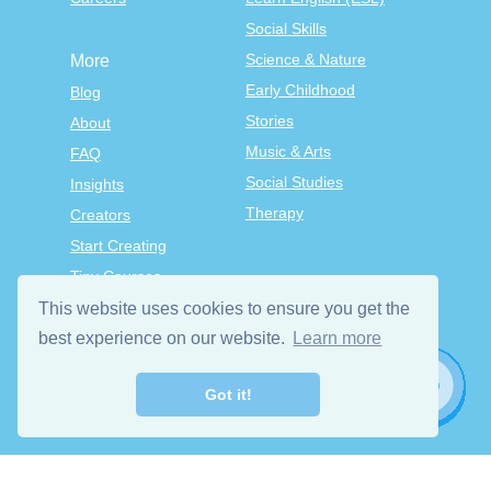
Social Skills
Science & Nature
More
Early Childhood
Blog
Stories
About
Music & Arts
FAQ
Social Studies
Insights
Therapy
Creators
Start Creating
Tiny Courses
TinyTap Premium
This website uses cookies to ensure you get the
Terms & Conditions
best experience on our website.
Learn more
Privacy Policy
Got it!