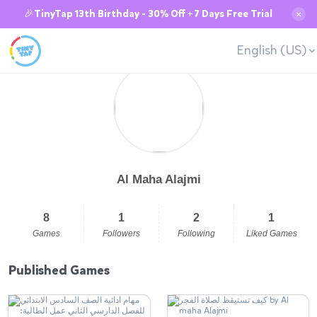
🎉TinyTap 13th Birthday - 30% Off + 7 Days Free Trial
✕
English (US)
Al Maha Alajmi
8
1
2
1
Games
Followers
Following
Liked Games
Published Games