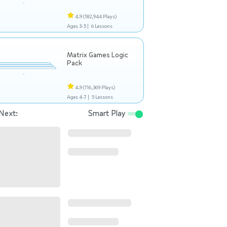
4.9
(182,944 Plays)
Ages 3-5 |
6 Lessons
Matrix Games Logic
Pack
4.9
(116,369 Plays)
Ages 4-7 |
5 Lessons
Next:
Smart Play