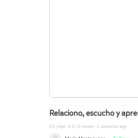
Relaciono, escucho y apr
ES
Age: 4-5
3 meses, 2 semanas ago