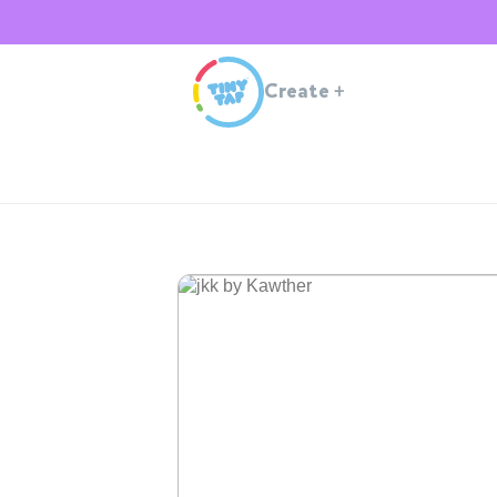
Create
+