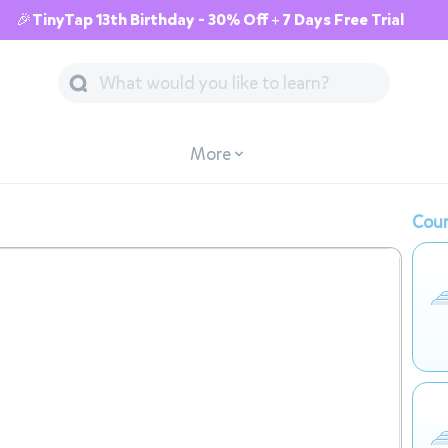
🎉TinyTap 13th Birthday - 30% Off + 7 Days Free Trial
More
Cour