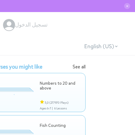
✕
تسجيل الدخول
English (US)
ses you might like
See all
Numbers to 20 and
above
5,0
(277970 Plays)
Ages 6-7 |
6 Lessons
Fish Counting