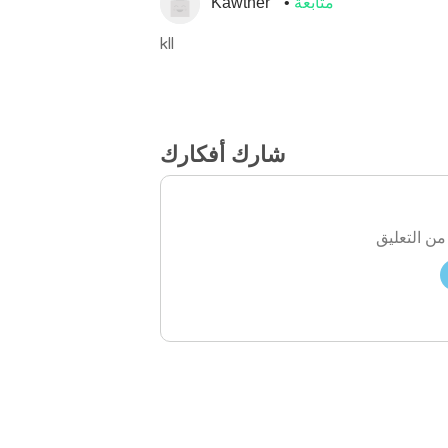
متابعة
Kawther
kll
شارك أفكارك
من التعليق