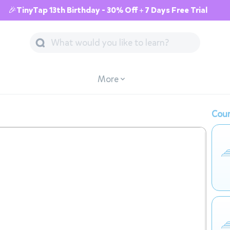
🎉TinyTap 13th Birthday - 30% Off + 7 Days Free Trial
More
Cour