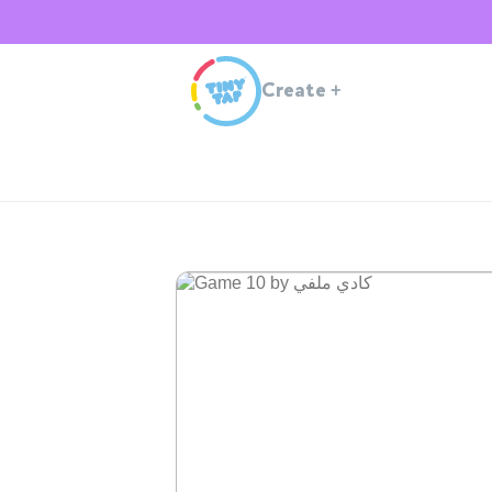
Create
+