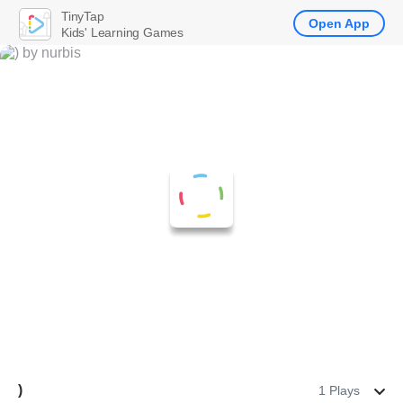
TinyTap
Open App
Kids' Learning Games
)
1 Plays