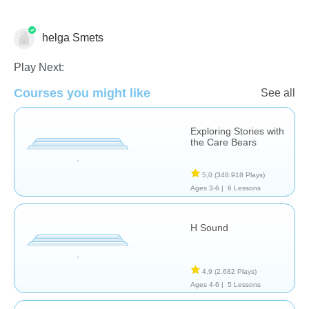
helga Smets
Reading Comprehension
Play Next:
Courses you might like
See all
Exploring Stories with
the Care Bears
5,0
(348.918 Plays)
Ages 3-6 |
6 Lessons
H Sound
4,9
(2.682 Plays)
Ages 4-6 |
5 Lessons