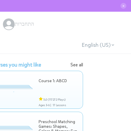
✕
התחברות
English (US)
ses you might like
See all
Course 1: ABCD
5.0
(117272 Plays)
Ages 3-6 |
17 Lessons
Preschool Matching
Games: Shapes,