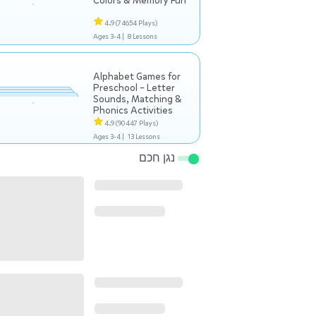
Colors & Memory Fun
4.9
(74654 Plays)
Ages 3-4 |
8 Lessons
Alphabet Games for
Preschool – Letter
Sounds, Matching &
Phonics Activities
4.9
(90447 Plays)
Ages 3-4 |
13 Lessons
נגן חכם