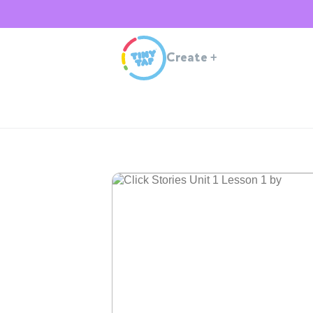
Create
+