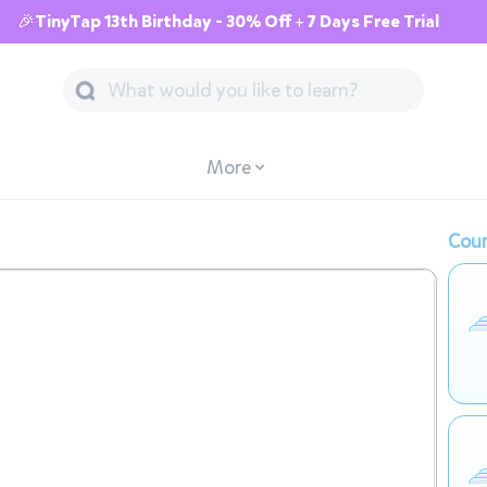
🎉TinyTap 13th Birthday - 30% Off + 7 Days Free Trial
More
Cour