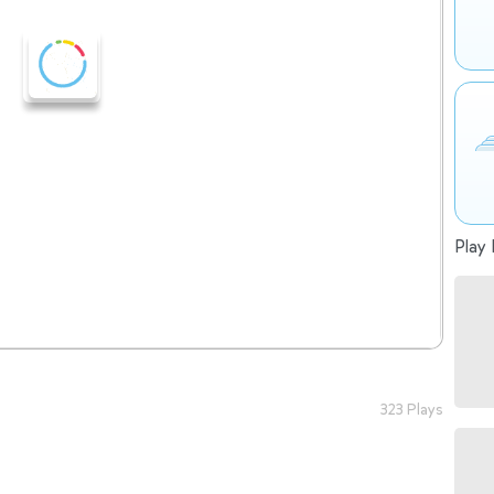
Play 
323 Plays