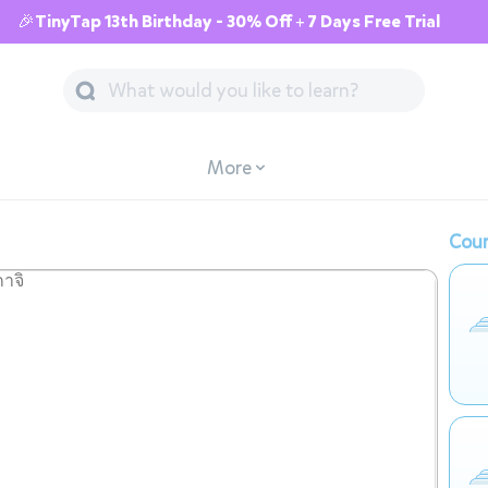
🎉TinyTap 13th Birthday - 30% Off + 7 Days Free Trial
More
Cour