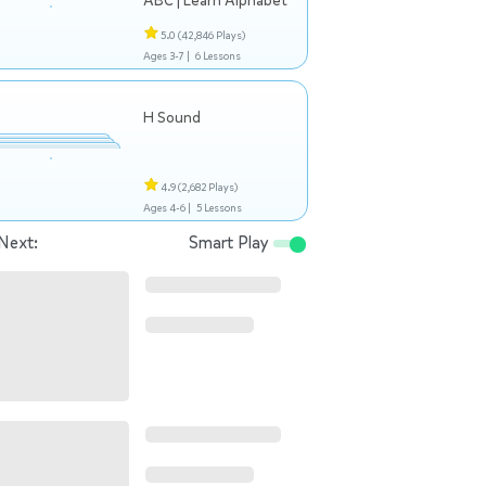
ABC | Learn Alphabet
5.0
(42,846 Plays)
Ages 3-7 |
6 Lessons
H Sound
4.9
(2,682 Plays)
Ages 4-6 |
5 Lessons
Next:
Smart Play