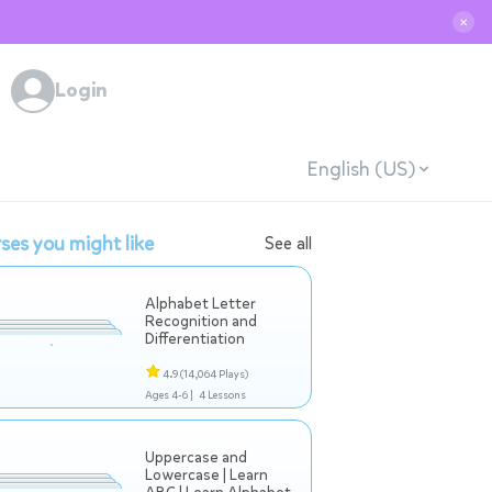
✕
Login
English (US)
ses you might like
See all
Alphabet Letter
Recognition and
Differentiation
4.9
(14,064 Plays)
Ages 4-6 |
4 Lessons
Uppercase and
Lowercase | Learn