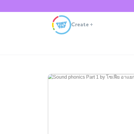
Create
+