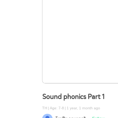
Sound phonics Part 1
TH
Age: 7-8
1 year, 1 month ago