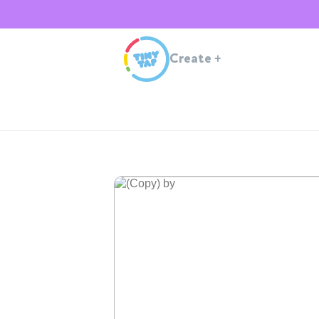
Create
+