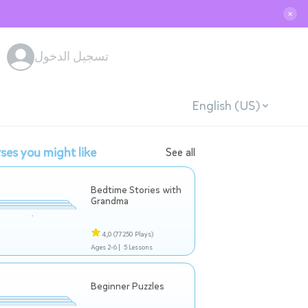
✕
تسجيل الدخول
English (US)
ses you might like
See all
Bedtime Stories with
Grandma
4,0
(77250 Plays)
Ages 2-6 |
5 Lessons
Beginner Puzzles