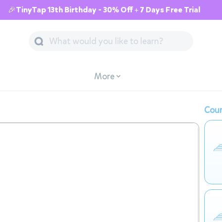
🎉TinyTap 13th Birthday - 30% Off + 7 Days Free Trial
More
Cour