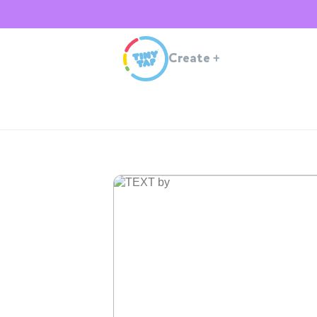
Create
+