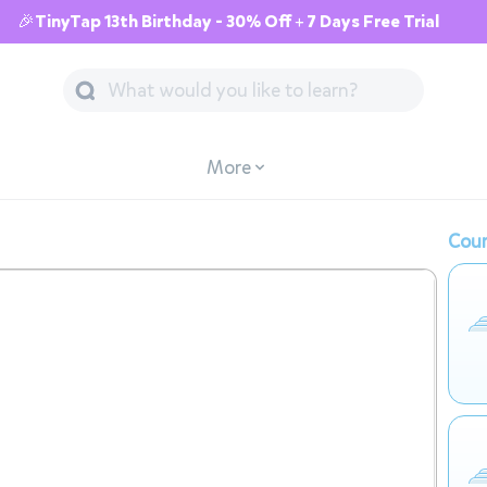
🎉TinyTap 13th Birthday - 30% Off + 7 Days Free Trial
More
Cour