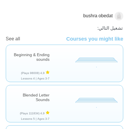
bushra obedat
الأصوات والحروف
تشغيل التالي:
Courses you might like
See all
Beginning & Ending
sounds
(98008 Plays)
4,9
4 Lessons
Ages 3-7 |
Blended Letter
Sounds
(111834 Plays)
4,9
5 Lessons
Ages 3-7 |