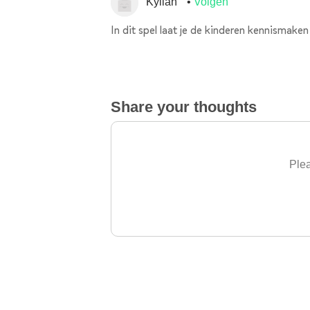
Kylian
Volgen
In dit spel laat je de kinderen kennismak
Share your thoughts
Plea