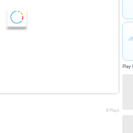
Play 
8 Plays