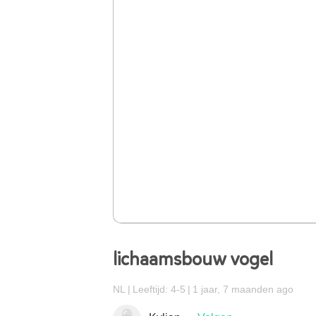
lichaamsbouw vogel
NL
Leeftijd: 4-5
1 jaar, 7 maanden ago