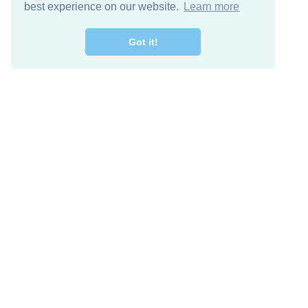
best experience on our website.
Learn more
Got it!
Free Download
Keep in 