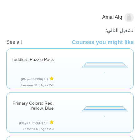
Amal Alq
النماذج والتصنيف
تشغيل التالي:
Courses you might like
See all
Toddlers Puzzle Pack
(831309 Plays)
4,9
11 Lessons
Ages 2-4 |
Primary Colors: Red,
Yellow, Blue
(1369937 Plays)
5,0
6 Lessons
Ages 2-3 |