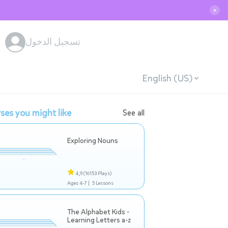
✕
تسجيل الدخول
English (US)
ses you might like
See all
Exploring Nouns
4,9
(16153 Plays)
Ages 4-7 |
5 Lessons
The Alphabet Kids -
Learning Letters a-z