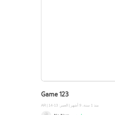
Game 123
منذ 1 سنة، 9 أشهر
العمر: 13-14
AR