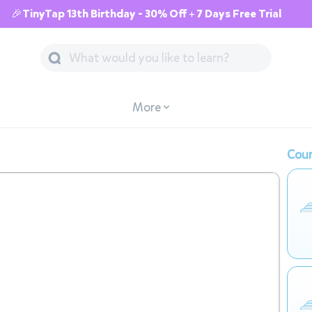
🎉TinyTap 13th Birthday - 30% Off + 7 Days Free Trial
More
Cour