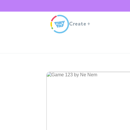
Create
+