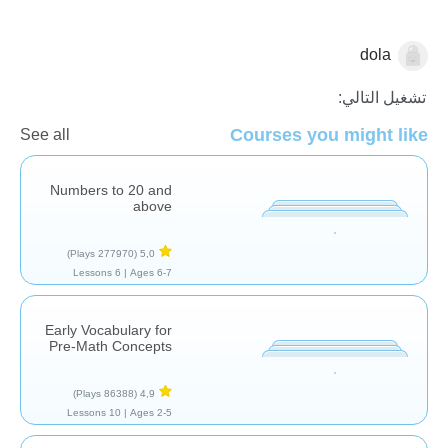
dola
العد
تشغيل التالي:
Courses you might like
See all
Numbers to 20 and
above
(277970 Plays)
5,0
6 Lessons
Ages 6-7 |
Early Vocabulary for
Pre-Math Concepts
(86388 Plays)
4,9
10 Lessons
Ages 2-5 |