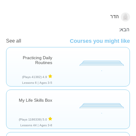
הדר
כישורי חיים
הבא:
Courses you might like
See all
Practicing Daily
Routines
(41382 Plays)
4.9
6 Lessons
Ages 3-5 |
My Life Skills Box
(1186339 Plays)
5.0
44 Lessons
Ages 3-8 |