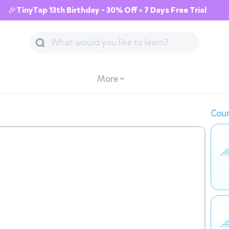
🎉TinyTap 13th Birthday - 30% Off + 7 Days Free Trial
More
Cour