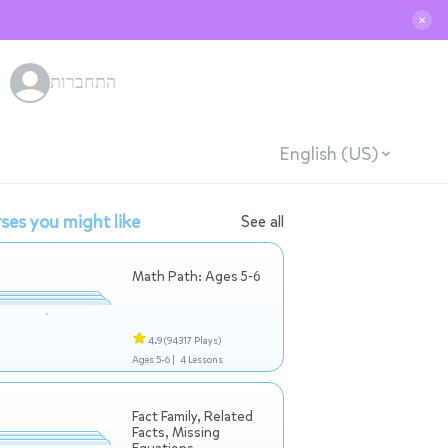
✕
התחברות
English (US)
ses you might like
See all
Math Path: Ages 5-6
4.9
(94317 Plays)
Ages 5-6 |
4 Lessons
Fact Family, Related
Facts, Missing