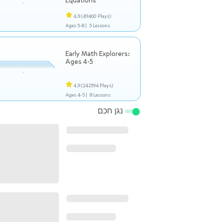
Equations
4.9
(49460 Plays)
Ages 5-8 |
5 Lessons
Early Math Explorers:
Ages 4-5
4.9
(242594 Plays)
Ages 4-5 |
8 Lessons
נגן חכם