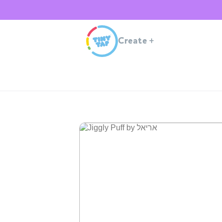
Create
+