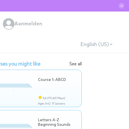
✕
Aanmelden
English (US)
ses you might like
See all
Course 1: ABCD
5,0
(117.421 Plays)
Ages 3-6 |
17 Lessons
Letters A-Z
Beginning Sounds