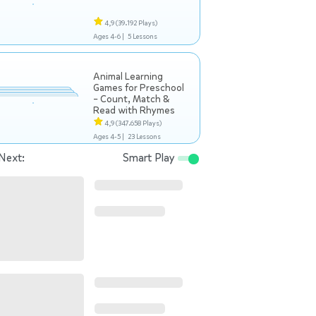
4,9
(39.192 Plays)
Ages 4-6 |
5 Lessons
Animal Learning
Games for Preschool
– Count, Match &
Read with Rhymes
4,9
(347.658 Plays)
Ages 4-5 |
23 Lessons
Next:
Smart Play