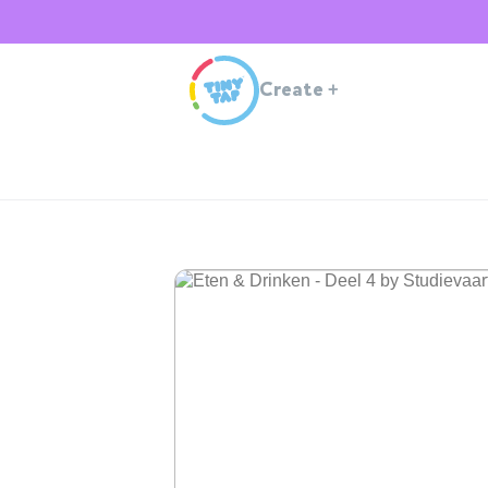
Create
+