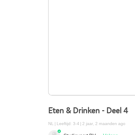
Eten & Drinken - Deel 4
NL
Leeftijd: 3-4
2 jaar, 2 maanden ago