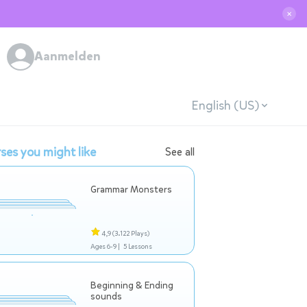
✕
Aanmelden
English (US)
ses you might like
See all
Grammar Monsters
4,9
(3.122 Plays)
Ages 6-9 |
5 Lessons
Beginning & Ending
sounds