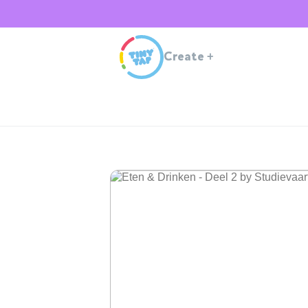
Create
+