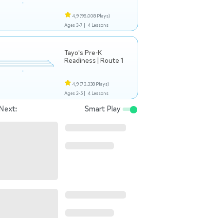
4,9
(98.008 Plays)
Ages 3-7 |
4 Lessons
Tayo's Pre-K
Readiness | Route 1
4,9
(73.338 Plays)
Ages 2-5 |
4 Lessons
Next:
Smart Play