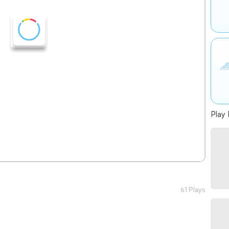
Play 
61 Plays