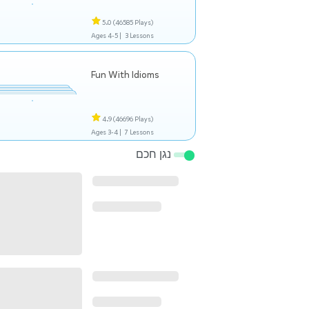
5.0
(46585 Plays)
Ages 4-5 |
3 Lessons
Fun With Idioms
4.9
(46696 Plays)
Ages 3-4 |
7 Lessons
נגן חכם