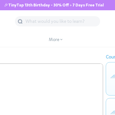
🎉TinyTap 13th Birthday - 30% Off + 7 Days Free Trial
More
Cour