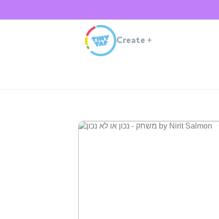
Create
+