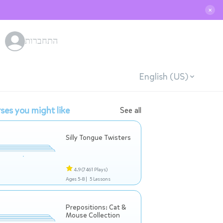
✕
התחברות
English (US)
ses you might like
See all
Silly Tongue Twisters
4.9
(7461 Plays)
Ages 5-8 |
5 Lessons
Prepositions: Cat &
Mouse Collection