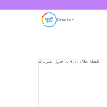
Create
+