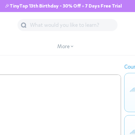
🎉TinyTap 13th Birthday - 30% Off + 7 Days Free Trial
More
Cour