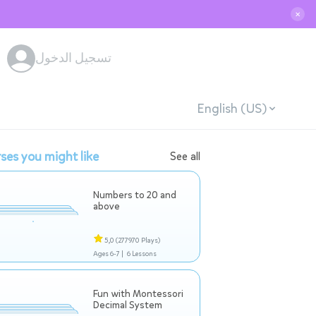
✕
تسجيل الدخول
English (US)
ses you might like
See all
Numbers to 20 and
above
5,0
(277970 Plays)
Ages 6-7 |
6 Lessons
Fun with Montessori
Decimal System