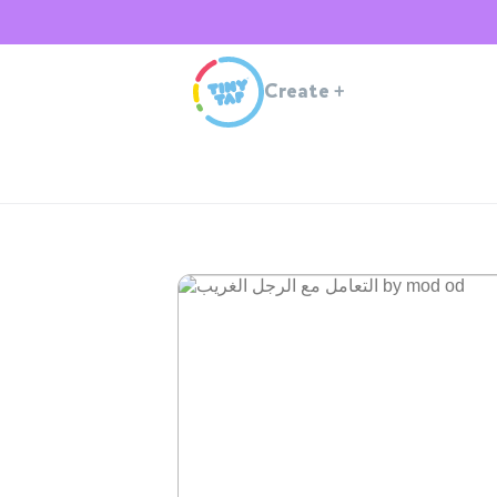
Create
+