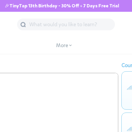
🎉TinyTap 13th Birthday - 30% Off + 7 Days Free Trial
More
Cour