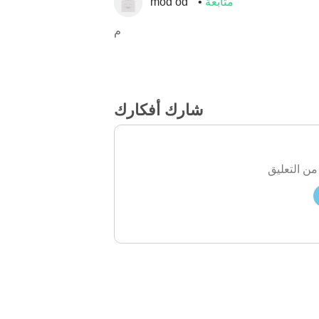
متابعة
mod od
م
شارك أفكارك
من التعليق