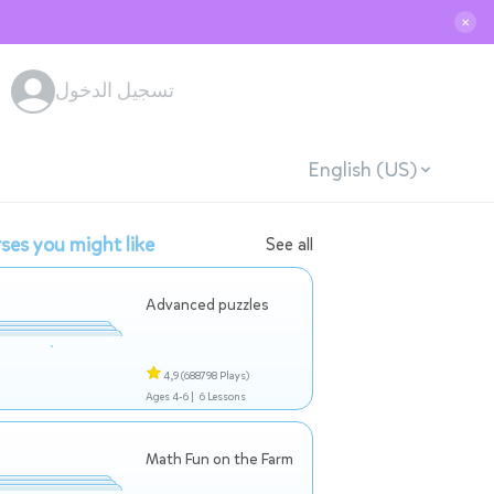
✕
تسجيل الدخول
English (US)
ses you might like
See all
Advanced puzzles
4,9
(688798 Plays)
Ages 4-6 |
6 Lessons
Math Fun on the Farm